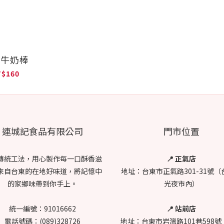
金牛奶棒
T$160
連城記食品有限公司
門市位置
傳統工法，用心製作每一口酥香滋
📍 正氣店
來自台東的在地好味道，將記憶中
地址：台東市正氣路301-31號（
的家鄉味帶到你手上。
光夜市內）
統一編號：91016662
📍 站前店
電話號碼：(089)328726
地址：台東市岩灣路101巷598