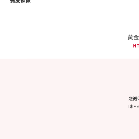
剝皮辣椒
黃
N
遵循
味。