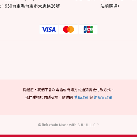
：950台東縣台東市大忠路26號
站前廣場）
提醒您，我們不會以電話或簡訊方式通知變更付款方式。
我們重視您的隱私權，請詳閱
隱私政策
與
退換貨政策
© link-chain Made with SUHUL LLC ™